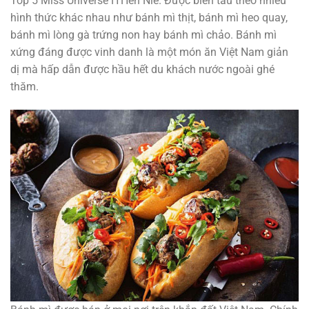
Top 5 Miss Universe H’Hen Niê. Được biến tấu theo nhiều
hình thức khác nhau như bánh mì thịt, bánh mì heo quay,
bánh mì lòng gà trứng non hay bánh mì chảo. Bánh mì
xứng đáng được vinh danh là một món ăn Việt Nam giản
dị mà hấp dẫn được hầu hết du khách nước ngoài ghé
thăm.