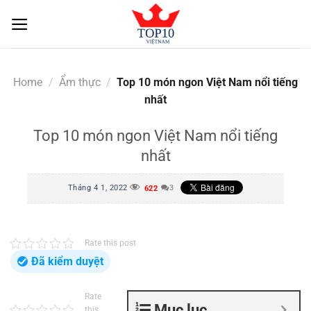
Skip
to
content
Home
/
Ẩm thực
/
Top 10 món ngon Việt Nam nổi tiếng
nhất
Top 10 món ngon Việt Nam nổi tiếng
nhất
Tháng 4 1, 2022
3
622
Rate this post
Đã kiểm duyệt
Rate
Mục lục
this