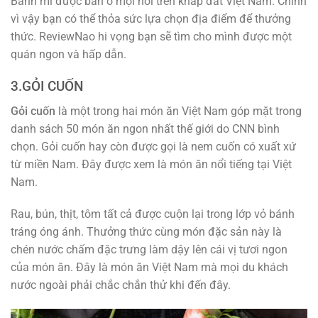
Bánh mì được bán ở mọi nơi trên khắp đất Việt Nam. Chính
vì vậy bạn có thể thỏa sức lựa chọn địa điểm để thưởng
thức. ReviewNao hi vọng bạn sẽ tìm cho mình được một
quán ngon và hấp dẫn.
3.GỎI CUỐN
Gỏi cuốn
là một trong hai món ăn Việt Nam góp mặt trong
danh sách 50 món ăn ngon nhất thế giới do CNN bình
chọn. Gỏi cuốn hay còn được gọi là nem cuốn có xuất xứ
từ miền Nam. Đây được xem là món ăn nổi tiếng tại Việt
Nam.
Rau, bún, thịt, tôm tất cả được cuộn lại trong lớp vỏ bánh
tráng óng ánh. Thưởng thức cùng món đặc sản này là
chén nước chấm đặc trưng làm dậy lên cái vị tươi ngon
của món ăn. Đây là món ăn Việt Nam mà mọi du khách
nước ngoài phải chắc chắn thử khi đến đây.