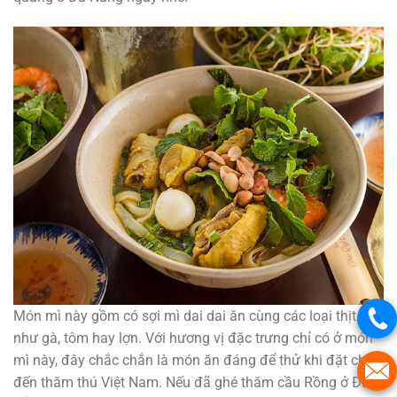
Món mì này gồm có sợi mì dai dai ăn cùng các loại thịt
như gà, tôm hay lợn. Với hương vị đặc trưng chỉ có ở món
mì này, đây chắc chắn là món ăn đáng để thử khi đặt chân
đến thăm thú Việt Nam. Nếu đã ghé thăm cầu Rồng ở Đà