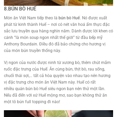
8.BÚN BÒ HUẾ
Món ăn Việt Nam tiếp theo là
bún bò Huế
. Nó được xuất
phát từ kinh thành Huế – nơi có nét văn hoá ẩm thực đặc
sắc lưu truyền qua hàng nghìn năm. Dành được lời khen có
cánh “là món soup ngon nhất thế giới” từ đầu bếp mỹ
Anthony Bourdain. Điều đó đã bảo chứng cho hương vị
của món bún truyền thống này.
Vị ngon của nước được ninh từ xương bò, thêm chút mắm
ruốc đặc trưng của Huế. Ăn cùng bún, thịt bò, rau sống,
chuối thái sợi,… tất cả hòa quyện vào nhau tạo nên hương
vị đặc trưng cho món ăn Việt Nam này. Huế có rất
nhiều quán bún bò Huế siêu ngon bạn nên thử một lần.
Nếu đã đến với xứ Huế mộng mơ, sao bạn không thử ăn
một tô bún full topping đi nào!