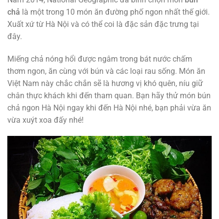
chả
là một trong 10 món ăn đường phố ngon nhất thế giới.
Xuất xứ từ Hà Nội và có thể coi là đặc sản đặc trưng tại
đây.
Miếng chả nóng hổi được ngâm trong bát nước chấm
thơm ngon, ăn cùng với bún và các loại rau sống. Món ăn
Việt Nam này chắc chắn sẽ là hương vị khó quên, níu giữ
chân thực khách khi đến tham quan. Bạn hãy thử món bún
chả ngon Hà Nội ngay khi đến Hà Nội nhé, bạn phải vừa ăn
vừa xuýt xoa đấy nhé!