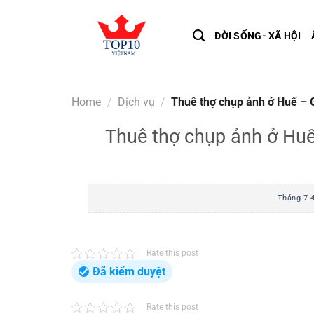
Skip
to
ĐỜI SỐNG- XÃ HỘI
content
Home
/
Dịch vụ
/
Thuê thợ chụp ảnh ở Huế – G
Thuê thợ chụp ảnh ở Huế
Tháng 7 4
Rate this post
Đã kiểm duyệt
Rate this post