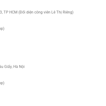
.3, TP HCM (Đối diện công viên Lê Thị Riêng)
pp)
ầu Giấy, Hà Nội
pp)