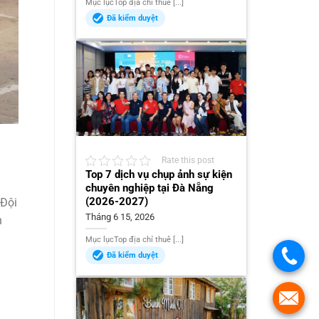
Mục lụcTop địa chỉ thuê [...]
Đã kiểm duyệt
Rate this post
Top 7 dịch vụ chụp ảnh sự kiện
chuyên nghiệp tại Đà Nẵng
(2026-2027)
 Đội
Tháng 6 15, 2026
h
Mục lụcTop địa chỉ thuê [...]
Đã kiểm duyệt