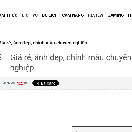
ẨM THỰC
DỊCH VỤ
DU LỊCH
CẨM NANG
REVIEW
GAMING
H
iá rẻ, ảnh đẹp, chỉnh màu chuyên nghiệp
 – Giá rẻ, ảnh đẹp, chỉnh màu chuyên
nghiệp
, 2026
3
122