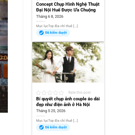
Concept Chụp Hình Nghệ Thuật
Đại Nội Huế Được Ưa Chuộng
Tháng 6 8, 2026
Mục lụcTop địa chỉ thuê [...]
Đã kiểm duyệt
Rate this post
Bí quyết chụp ảnh couple áo dài
đẹp như điện ảnh ở Hà Nội
Tháng 5 25, 2026
Mục lụcTop địa chỉ thuê [...]
Đã kiểm duyệt