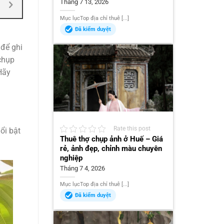
Tháng 7 13, 2026
Mục lụcTop địa chỉ thuê [...]
Đã kiểm duyệt
 để ghi
 chụp
Hãy
Rate this post
ổi bật
Thuê thợ chụp ảnh ở Huế – Giá
rẻ, ảnh đẹp, chỉnh màu chuyên
nghiệp
Tháng 7 4, 2026
Mục lụcTop địa chỉ thuê [...]
Đã kiểm duyệt