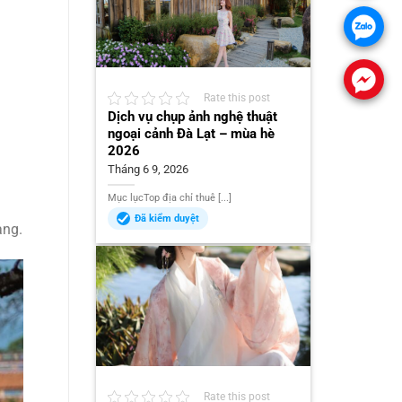
Rate this post
Dịch vụ chụp ảnh nghệ thuật
ngoại cảnh Đà Lạt – mùa hè
2026
Tháng 6 9, 2026
Mục lụcTop địa chỉ thuê [...]
Đã kiểm duyệt
àng.
Rate this post