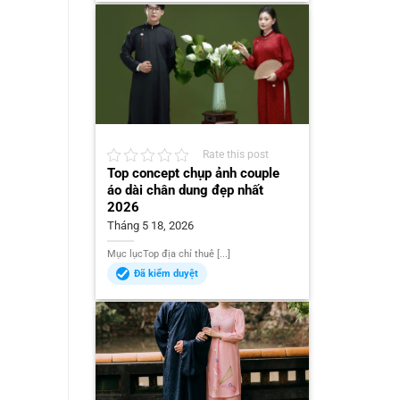
Rate this post
Top concept chụp ảnh couple
áo dài chân dung đẹp nhất
2026
Tháng 5 18, 2026
Mục lụcTop địa chỉ thuê [...]
Đã kiểm duyệt