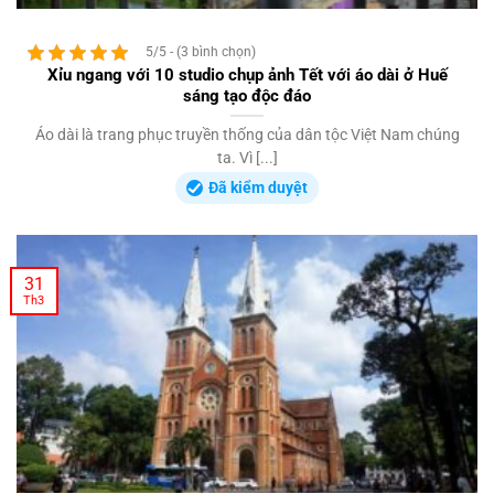
5/5 - (3 bình chọn)
Xỉu ngang với 10 studio chụp ảnh Tết với áo dài ở Huế
sáng tạo độc đáo
Áo dài là trang phục truyền thống của dân tộc Việt Nam chúng
ta. Vì [...]
Đã kiểm duyệt
31
Th3