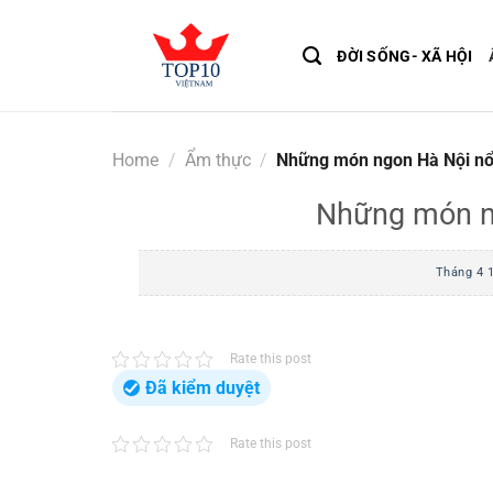
Skip
to
ĐỜI SỐNG- XÃ HỘI
content
Home
/
Ẩm thực
/
Những món ngon Hà Nội nổi
Những món ng
Tháng 4 1
Rate this post
Đã kiểm duyệt
Rate this post