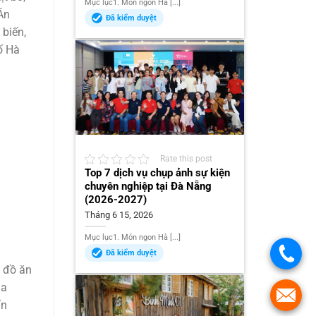
Mục lục1. Món ngon Hà [...]
Ăn
Đã kiểm duyệt
 biến,
ố Hà
Rate this post
Top 7 dịch vụ chụp ảnh sự kiện
chuyên nghiệp tại Đà Nẵng
(2026-2027)
Tháng 6 15, 2026
Mục lục1. Món ngon Hà [...]
Đã kiểm duyệt
u đồ ăn
ua
ấn