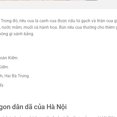
 Trong đó, riêu cua là canh cua được nấu từ gạch và thân cua g
u, nước mắm, muối và hành hoa. Bún riêu cua thường cho thêm g
hông gì sánh bằng.
Hoàn Kiếm.
Kiếm.
h, Hai Bà Trưng.
ấy.
on dân dã của Hà Nội