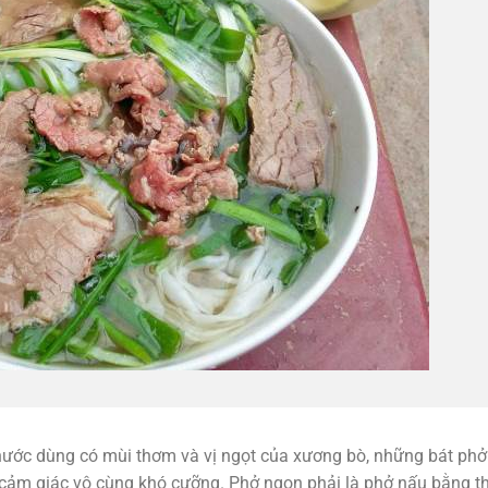
, nước dùng có mùi thơm và vị ngọt của xương bò, những bát ph
cảm giác vô cùng khó cưỡng. Phở ngon phải là phở nấu bằng thị