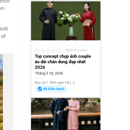
thích
gồm
biết
 sẽ
Rate this post
Top concept chụp ảnh couple
áo dài chân dung đẹp nhất
2026
Tháng 5 18, 2026
Mục lục1. Món ngon Hà [...]
Đã kiểm duyệt