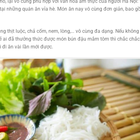
ó, lại vô cùng phù hợp với văn hoá ẩm thực của người Hà Nội: 
tại những quán ăn vỉa hè. Món ăn nay vô cùng đơn giản, bao 
g thịt luộc, chả cốm, nem, lòng,… vô cùng đa dạng. Nếu không 
 lẽ ai đã thưởng thức được món bún đậu mắm tôm thì chắc chắc
 đi ăn vài lần mới được.