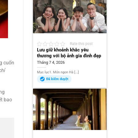
Rate this post
Lưu giữ khoảnh khắc yêu
thương với bộ ảnh gia đình đẹp
ng cuốn
Tháng 7 4, 2026
chỉ
Mục lục1. Món ngon Hà [...]
Đã kiểm duyệt
ững
ết bao