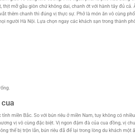
 thịt mỡ gầu giòn chứ không dai, chanh ớt với hành tây đủ cả. 
 vắt thêm chanh thì đúng vị thực sự. Phở là món ăn vô cùng phổ
mọi người Hà Nội. Lựa chọn ngay các khách sạn trong thành ph
rống.
 cua
c tỉnh miền Bắc. So với bún riêu ở miền Nam, tuy không có nhiề
ơng vị vô cùng đặc biệt. Vị ngon đậm đà của cua đồng, vị ch
g thể bị trộn lẫn, bún riêu đã để lại trong lòng du khách một 