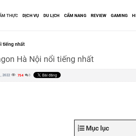
ẨM THỰC
DỊCH VỤ
DU LỊCH
CẨM NANG
REVIEW
GAMING
H
 tiếng nhất
on Hà Nội nổi tiếng nhất
, 2022
3
754
Mục lục