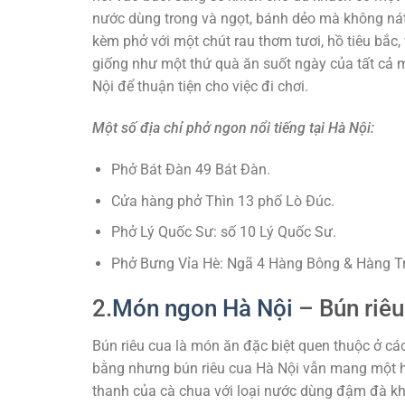
nước dùng trong và ngọt, bánh dẻo mà không nát,
kèm phở với một chút rau thơm tươi, hồ tiêu bắc,
giống như một thứ quà ăn suốt ngày của tất cả 
Nội để thuận tiện cho việc đi chơi.
Một số địa chỉ phở ngon nổi tiếng tại Hà Nội:
Phở Bát Đàn 49 Bát Đàn.
Cửa hàng phở Thìn 13 phố Lò Đúc.
Phở Lý Quốc Sư: số 10 Lý Quốc Sư.
Phở Bưng Vỉa Hè: Ngã 4 Hàng Bông & Hàng T
2.
Món ngon Hà Nội
–
Bún riêu
Bún riêu cua là món ăn đặc biệt quen thuộc ở cá
bằng nhưng bún riêu cua Hà Nội vẫn mang một hư
thanh của cà chua với loại nước dùng đậm đà khôn