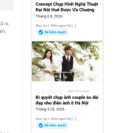
Concept Chụp Hình Nghệ Thuật
Đại Nội Huế Được Ưa Chuộng
Tháng 6 8, 2026
iã ra
Mục lục1. Món ngon Hà [...]
iò,
Đã kiểm duyệt
Rate this post
Bí quyết chụp ảnh couple áo dài
đẹp như điện ảnh ở Hà Nội
Tháng 5 25, 2026
Mục lục1. Món ngon Hà [...]
Đã kiểm duyệt