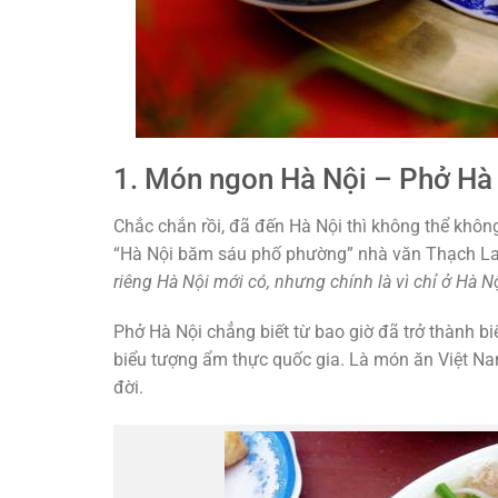
1. Món ngon Hà Nội – Phở Hà
Chắc chắn rồi, đã đến Hà Nội thì không thể khô
“Hà Nội băm sáu phố phường” nhà văn Thạch Lam
riêng Hà Nội mới có, nhưng chính là vì chỉ ở Hà 
Phở Hà Nội chẳng biết từ bao giờ đã trở thành b
biểu tượng ẩm thực quốc gia. Là món ăn Việt Nam 
đời.