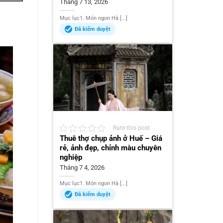
Tháng 7 13, 2026
Mục lục1. Món ngon Hà [...]
Đã kiểm duyệt
Rate this post
Thuê thợ chụp ảnh ở Huế – Giá
rẻ, ảnh đẹp, chỉnh màu chuyên
nghiệp
Tháng 7 4, 2026
Mục lục1. Món ngon Hà [...]
Đã kiểm duyệt