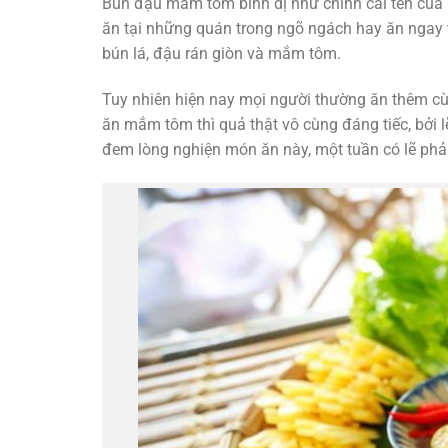
Bún đậu mắm tôm bình dị như chính cái tên của n
ăn tại những quán trong ngõ ngách hay ăn ngay 
bún lá, đậu rán giòn và mắm tôm.
Tuy nhiên hiện nay mọi người thường ăn thêm cùn
ăn mắm tôm thì quả thật vô cùng đáng tiếc, bởi
đem lòng nghiện món ăn này, một tuần có lẽ phải