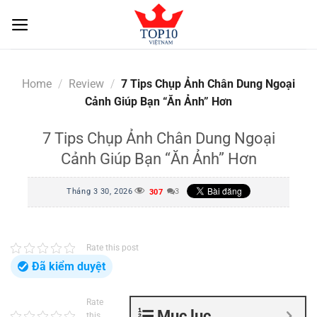
Skip
to
content
Home
/
Review
/
7 Tips Chụp Ảnh Chân Dung Ngoại
Cảnh Giúp Bạn “Ăn Ảnh” Hơn
7 Tips Chụp Ảnh Chân Dung Ngoại
Cảnh Giúp Bạn “Ăn Ảnh” Hơn
Tháng 3 30, 2026
3
307
Rate this post
Đã kiểm duyệt
Rate
Mục lục
this