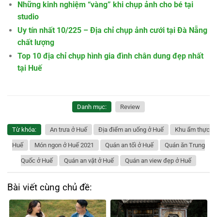
Những kinh nghiệm “vàng” khi chụp ảnh cho bé tại
studio
Uy tín nhất 10/225 – Địa chỉ chụp ảnh cưới tại Đà Nẵng
chất lượng
Top 10 địa chỉ chụp hình gia đình chân dung đẹp nhất
tại Huế
Danh mục:
Review
Từ khóa:
An trưa ở Huế
Địa điểm an uống ở Huế
Khu ẩm thực
Huế
Món ngon ở Huế 2021
Quán an tối ở Huế
Quán ăn Trung
Quốc ở Huế
Quán an vặt ở Huế
Quán an view đẹp ở Huế
Bài viết cùng chủ đề: