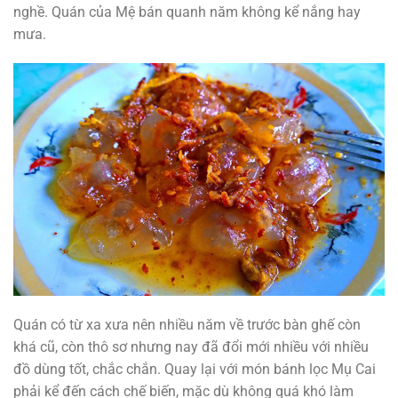
nghề. Quán của Mệ bán quanh năm không kể nắng hay
mưa.
Quán có từ xa xưa nên nhiều năm về trước bàn ghế còn
khá cũ, còn thô sơ nhưng nay đã đổi mới nhiều với nhiều
đồ dùng tốt, chắc chắn. Quay lại với món bánh lọc Mụ Cai
phải kể đến cách chế biến, mặc dù không quá khó làm