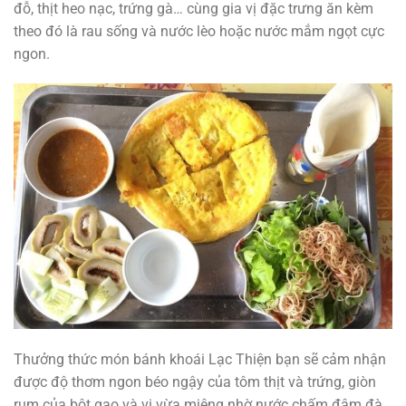
đỗ, thịt heo nạc, trứng gà… cùng gia vị đặc trưng ăn kèm
theo đó là rau sống và nước lèo hoặc nước mắm ngọt cực
ngon.
Thưởng thức món bánh khoái Lạc Thiện bạn sẽ cảm nhận
được độ thơm ngon béo ngậy của tôm thịt và trứng, giòn
rụm của bột gạo và vị vừa miệng nhờ nước chấm đậm đà.