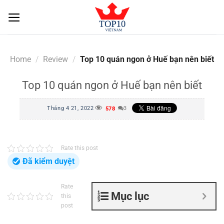
Skip
to
content
Home
/
Review
/
Top 10 quán ngon ở Huế bạn nên biết
Top 10 quán ngon ở Huế bạn nên biết
Tháng 4 21, 2022
3
578
Rate this post
Đã kiểm duyệt
Rate
Mục lục
this
post