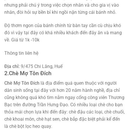
nhưng phải chú ý trong việc chọn nhân và cho gia vị vào
nhân, đòi hỏi sự bền bỉ khi ngồi nặn từng cái bánh nhỏ.
Độ thơm ngon của bánh chính từ bàn tay cần cù chịu khó
đó vì vậy tại đây có khá nhiều khách đến đây ăn và mang
về. Giá từ 1k -10k
Thông tin liên hệ
Địa chỉ:
9/475 Chi Lăng, Huế
2.Chè Mợ Tôn Đích
Chè Mợ Tôn Đích
là địa điểm quá quen thuộc với người
dân sinh sống tại đây với hơn 20 năm hành nghề, địa chỉ
cũng không quá khó tìm nằm ngay cổng công viên Thương
Bạc trên đường Trần Hưng Đạo. Có nhiều loại chè cho bạn
thỏa mái chọn lựa khi đến đây: chè đậu các loại, chè chuối,
chè khoai môn, chè hạt sen, chè bắp đặc biệt phải kể đến
là chè bột lọc heo quay.