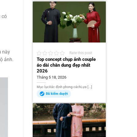
c có
u này
Rate this post
Top concept chụp ảnh couple
ộ ảnh.
áo dài chân dung đẹp nhất
2026
Tháng 5 18, 2026
Mục lụcXác định phong cáchLựa [...]
Đã kiểm duyệt