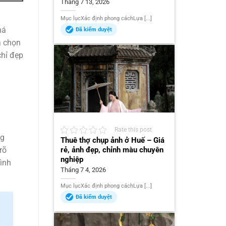
Tháng 7 13, 2026
Mục lụcXác định phong cáchLựa [...]
há
Đã kiểm duyệt
a chọn
chỉ đẹp
Rate this post
ng
Thuê thợ chụp ảnh ở Huế – Giá
rõ
rẻ, ảnh đẹp, chỉnh màu chuyên
nghiệp
hình
Tháng 7 4, 2026
Mục lụcXác định phong cáchLựa [...]
Đã kiểm duyệt