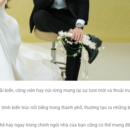
i biển, công viên hay núi rừng mang lại sự tươi mới và thoải m
 trình kiến trúc nổi tiếng trong thành phố, thường tạo ra những 
phê hay ngay trong chính ngôi nhà của bạn cũng có thể mang đ