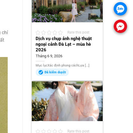
 chỉ
Rate this post
Dịch vụ chụp ảnh nghệ thuật
ất
ngoại cảnh Đà Lạt – mùa hè
2026
Tháng 6 9, 2026
Mục lụcXác định phong cáchLựa [...]
Đã kiểm duyệt
Rate this post