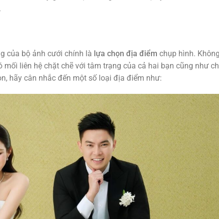
.
ng của bộ ảnh cưới chính là
lựa chọn địa điểm
chụp hình. Không
có mối liên hệ chặt chẽ với tâm trạng của cả hai bạn cũng như ch
ọn, hãy cân nhắc đến một số loại địa điểm như: