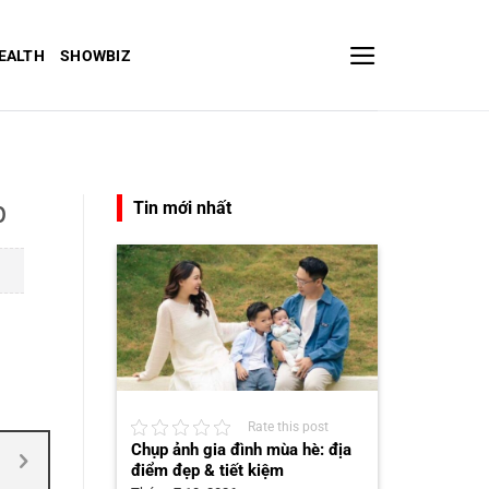
EALTH
SHOWBIZ
p
Tin mới nhất
Rate this post
Chụp ảnh gia đình mùa hè: địa
điểm đẹp & tiết kiệm