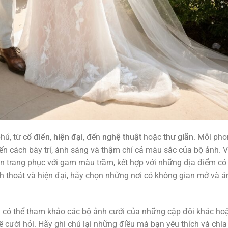
hú, từ
cổ điển
,
hiện đại
, đến
nghệ thuật
hoặc
thư giãn
. Mỗi ph
 cách bày trí, ánh sáng và thậm chí cả màu sắc của bộ ảnh. Ví
n trang phục với gam màu trầm, kết hợp với những địa điểm có
anh thoát và hiện đại, hãy chọn những nơi có không gian mở và á
 có thể tham khảo các bộ ảnh cưới của những cặp đôi khác ho
 cưới hỏi. Hãy ghi chú lại những điều mà bạn yêu thích và chia