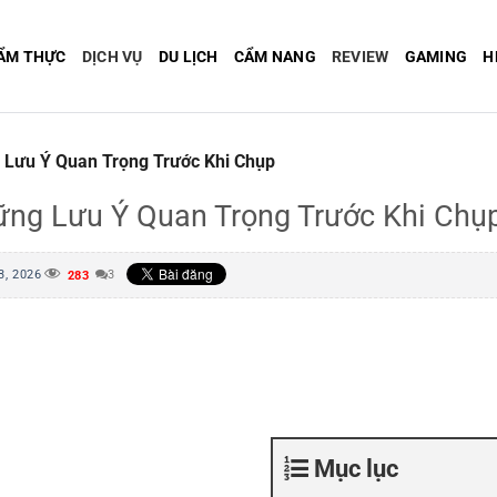
ẨM THỰC
DỊCH VỤ
DU LỊCH
CẨM NANG
REVIEW
GAMING
H
 Lưu Ý Quan Trọng Trước Khi Chụp
ững Lưu Ý Quan Trọng Trước Khi Chụ
3, 2026
3
283
Mục lục