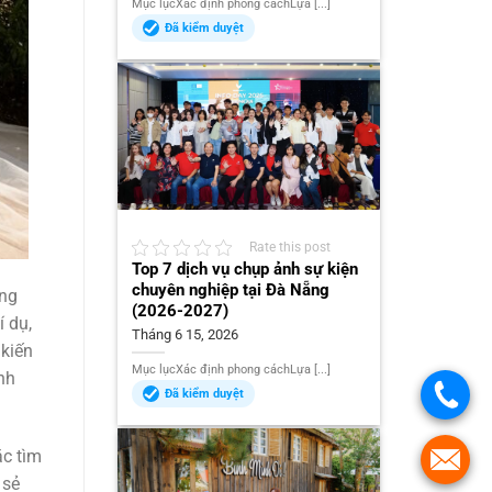
Mục lụcXác định phong cáchLựa [...]
Đã kiểm duyệt
Rate this post
Top 7 dịch vụ chụp ảnh sự kiện
chuyên nghiệp tại Đà Nẵng
ong
(2026-2027)
 dụ,
Tháng 6 15, 2026
 kiến
Mục lụcXác định phong cáchLựa [...]
nh
Đã kiểm duyệt
ặc tìm
 sẻ