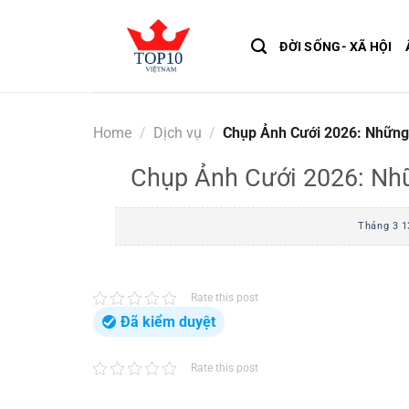
Skip
to
ĐỜI SỐNG- XÃ HỘI
content
Home
/
Dịch vụ
/
Chụp Ảnh Cưới 2026: Những
Chụp Ảnh Cưới 2026: Nh
Tháng 3 1
Rate this post
Đã kiểm duyệt
Rate this post