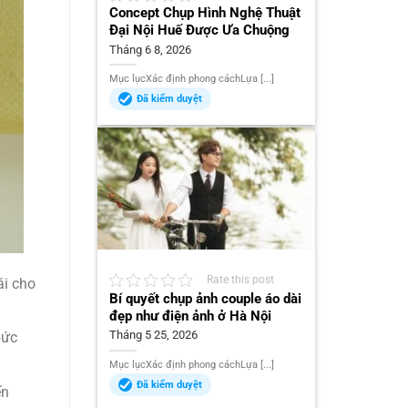
Concept Chụp Hình Nghệ Thuật
Đại Nội Huế Được Ưa Chuộng
Tháng 6 8, 2026
Mục lụcXác định phong cáchLựa [...]
Đã kiểm duyệt
Rate this post
ái cho
Bí quyết chụp ảnh couple áo dài
đẹp như điện ảnh ở Hà Nội
Tháng 5 25, 2026
bức
Mục lụcXác định phong cáchLựa [...]
Đã kiểm duyệt
ến