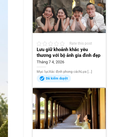
Rate this post
Lưu giữ khoảnh khắc yêu
thương với bộ ảnh gia đình đẹp
Tháng 7 4, 2026
Mục lụcXác định phong cáchLựa [...]
Đã kiểm duyệt