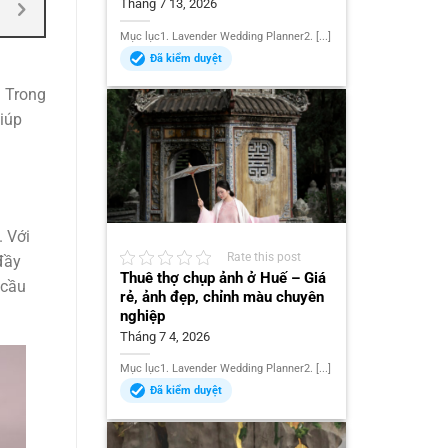
Tháng 7 13, 2026
Mục lục1. Lavender Wedding Planner2. [...]
Đã kiểm duyệt
. Trong
giúp
. Với
Rate this post
 đầy
Thuê thợ chụp ảnh ở Huế – Giá
 cầu
rẻ, ảnh đẹp, chỉnh màu chuyên
nghiệp
Tháng 7 4, 2026
Mục lục1. Lavender Wedding Planner2. [...]
Đã kiểm duyệt