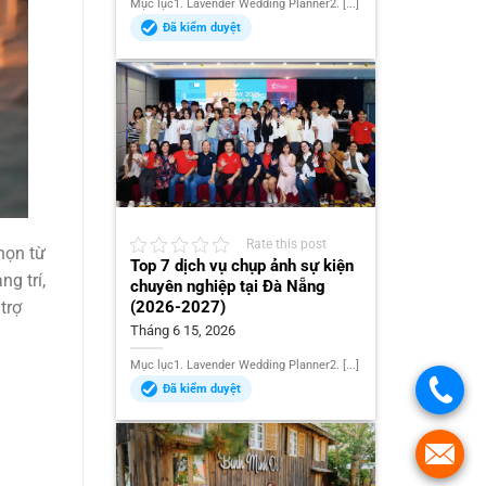
Mục lục1. Lavender Wedding Planner2. [...]
Đã kiểm duyệt
Rate this post
họn từ
Top 7 dịch vụ chụp ảnh sự kiện
g trí,
chuyên nghiệp tại Đà Nẵng
(2026-2027)
trợ
Tháng 6 15, 2026
Mục lục1. Lavender Wedding Planner2. [...]
Đã kiểm duyệt