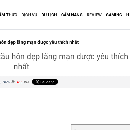
ẨM THỰC
DỊCH VỤ
DU LỊCH
CẨM NANG
REVIEW
GAMING
H
 hôn đẹp lãng mạn được yêu thích nhất
í cầu hôn đẹp lãng mạn được yêu thích
nhất
, 2026
3
430