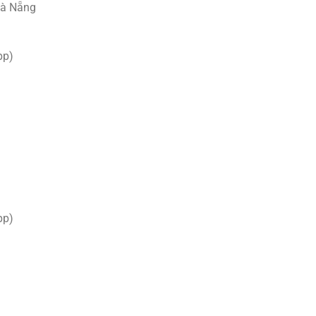
Đà Nẵng
pp)
pp)