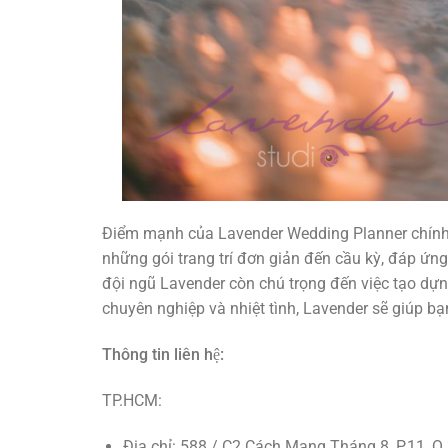
Điểm mạnh của Lavender Wedding Planner chính l
những gói trang trí đơn giản đến cầu kỳ, đáp ứng 
đội ngũ Lavender còn chú trọng đến việc tạo dựn
chuyên nghiệp và nhiệt tình, Lavender sẽ giúp b
Thông tin liên hệ:
TP.HCM:
Địa chỉ: 588 / C2 Cách Mạng Tháng 8, P.11, Q