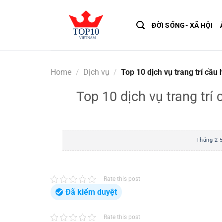
Skip
to
ĐỜI SỐNG- XÃ HỘI
content
Home
/
Dịch vụ
/
Top 10 dịch vụ trang trí cầu
Top 10 dịch vụ trang tr
Tháng 2 5
Rate this post
Đã kiểm duyệt
Rate this post