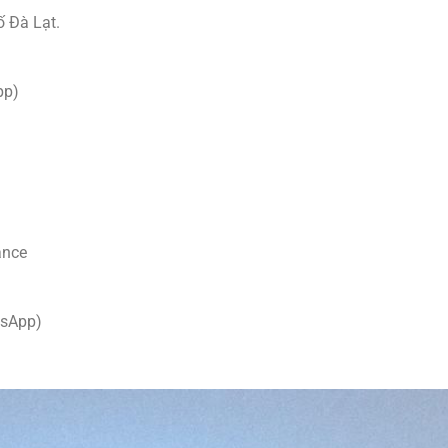
ố Đà Lạt.
pp)
ance
tsApp)