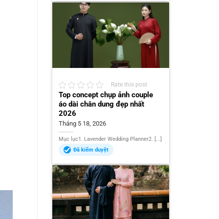
Rate this post
Top concept chụp ảnh couple
áo dài chân dung đẹp nhất
2026
Tháng 5 18, 2026
Mục lục1. Lavender Wedding Planner2. [...]
Đã kiểm duyệt