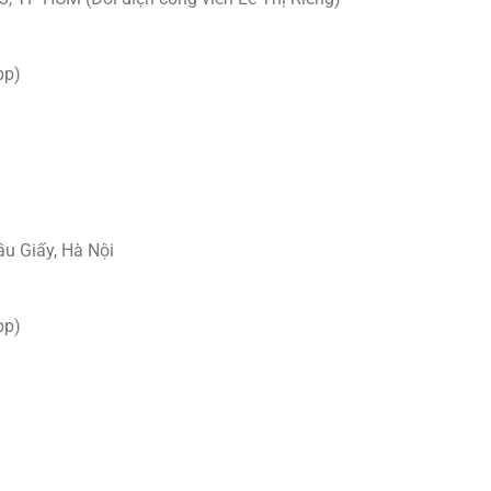
pp)
ầu Giấy, Hà Nội
pp)