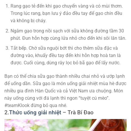
Rang gạo tẻ đến khi gạo chuyển vàng và có mùi thơm.
Trong lúc rang, bạn lưu ý đảo đều tay để gạo chín đều
và không bị cháy.
Ngâm gạo trong nồi sạch với sữa không đường tầm 30
phút. Đun hỗn hợp cùng lửa nhỏ cho đến khi sôi lăn tăn.
Tắt bếp. Chờ sữa nguội bớt thì cho thêm sữa đặc và
đường vào, khuấy đều tay đến khi hỗn hợp hoà tan là
được. Cuối cùng, dùng rây lọc bỏ bã gạo để lấy nước.
Bạn có thể chia sữa gạo thành nhiều chai nhỏ và ướp lạnh
để uống dần. Sữa gạo là món uống giải nhiệt mùa hè được
nhiều gia đình Hàn Quốc và cả Việt Nam ưa chuộng. Món
này uống cùng với đá lạnh thì ngon “tuyệt cú mèo”.
#teamKlook đừng bỏ qua nhé.
2.
Thức uống giải nhiệt
–
Trà Bí Đao