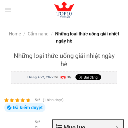
Skip
to
content
Home
/
Cẩm nang
/
Những loại thức uống giải nhiệt
ngày hè
Những loại thức uống giải nhiệt ngày
hè
Tháng 4 22, 2022
3
978
5/5 - (1 bình chọn)
Đã kiểm duyệt
5/5 -
Mục lục
(1