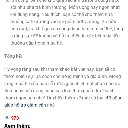
Khi uống, bạn cho khổ qua vào ấm trà rồi ủ cùng nước
sôi như pha trà bình thường. Món uống này ngon nhất
khi dùng nóng. Nếu thích, bạn có thể cho thêm nửa
muỗng café đường vào để giảm bớt vị đắng. Sở hữu
tính mát, trà khổ qua có công dụng làm mát cơ thể, tăng
cường sức đề kháng và hỗ trợ điều trị các bệnh da liễu
thường gặp trong mùa hè.
Tổng kết
Hy vọng rằng sau khi tham khảo bài viết này, bạn sẽ có
thêm nhiều sự lựa chọn cho riêng mình và gia đình. Mong
rằng mùa hè của bạn sẽ được giải nhiệt một phần nào đó.
Xua ngay cơn nóng cùng các loại thực phẩm tươi sạch,
thơm ngon bạn nhé! Tìm hiểu thêm về một số loại
đồ uống
giúp hỗ trợ giảm cân
nhé.
978
Xem thêm: