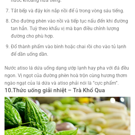
nước khoảng nửa tiếng.
Tắt bếp và đậy kín nắp nồi để ủ trong vòng sáu tiếng.
Cho đường phèn vào nồi và tiếp tục nấu đến khi đường
tan hẳn. Tuỳ theo khẩu vị mà bạn điều chỉnh lượng
đường cho phù hợp.
Đổ thành phẩm vào bình hoặc chai rồi cho vào tủ lạnh
để dần uống dần.
Nước atiso lá dứa uống dạng ướp lạnh hay pha với đá đều
ngon. Vị ngọt của đường phèn hoà trộn cùng hương thơm
ngào ngạt của lá dứa và atiso phải nói là “cực phẩm”.
10.
Thức uống giải nhiệt –
Trà Khổ Qua