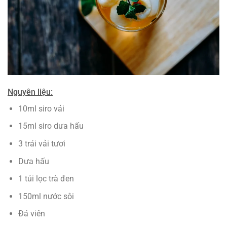
Nguyên liệu:
10ml siro vải
15ml siro dưa hấu
3 trái vải tươi
Dưa hấu
1 túi lọc trà đen
150ml nước sôi
Đá viên