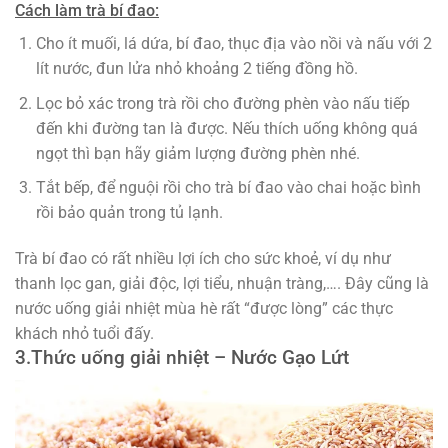
Cách làm trà bí đao:
Cho ít muối, lá dứa, bí đao, thục địa vào nồi và nấu với 2
lít nước, đun lửa nhỏ khoảng 2 tiếng đồng hồ.
Lọc bỏ xác trong trà rồi cho đường phèn vào nấu tiếp
đến khi đường tan là được. Nếu thích uống không quá
ngọt thì bạn hãy giảm lượng đường phèn nhé.
Tắt bếp, để nguội rồi cho trà bí đao vào chai hoặc bình
rồi bảo quản trong tủ lạnh.
Trà bí đao có rất nhiều lợi ích cho sức khoẻ, ví dụ như
thanh lọc gan, giải độc, lợi tiểu, nhuận tràng,…. Đây cũng là
nước uống giải nhiệt mùa hè rất “được lòng” các thực
khách nhỏ tuổi đấy.
3.
Thức uống giải nhiệt –
Nước Gạo Lứt