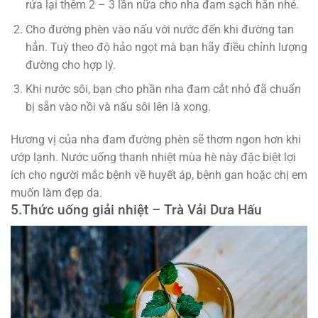
rửa lại thêm 2 – 3 lần nữa cho nha đam sạch hẳn nhé.
Cho đường phèn vào nấu với nước đến khi đường tan
hẳn. Tuỳ theo độ hảo ngọt mà bạn hãy điều chỉnh lượng
đường cho hợp lý.
Khi nước sôi, bạn cho phần nha đam cắt nhỏ đã chuẩn
bị sẵn vào nồi và nấu sôi lên là xong.
Hương vị của nha đam đường phèn sẽ thơm ngon hơn khi
ướp lạnh. Nước uống thanh nhiệt mùa hè này đặc biệt lợi
ích cho người mắc bệnh về huyết áp, bệnh gan hoặc chị em
muốn làm đẹp da.
5.
Thức uống giải nhiệt –
Trà Vải Dưa Hấu