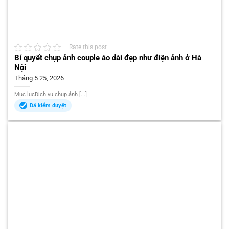
Rate this post
Bí quyết chụp ảnh couple áo dài đẹp như điện ảnh ở Hà
Nội
Tháng 5 25, 2026
Mục lụcDịch vụ chụp ảnh [...]
Đã kiểm duyệt