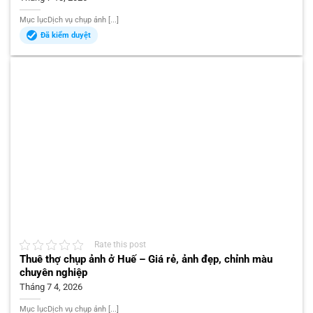
Mục lụcDịch vụ chụp ảnh [...]
Đã kiểm duyệt
Rate this post
Thuê thợ chụp ảnh ở Huế – Giá rẻ, ảnh đẹp, chỉnh màu
chuyên nghiệp
Tháng 7 4, 2026
Mục lụcDịch vụ chụp ảnh [...]