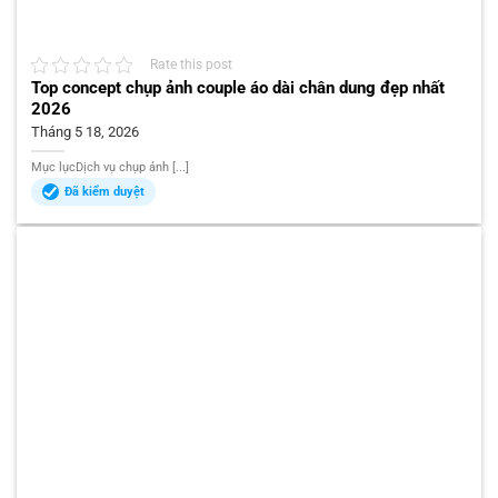
Rate this post
Top concept chụp ảnh couple áo dài chân dung đẹp nhất
2026
Tháng 5 18, 2026
Mục lụcDịch vụ chụp ảnh [...]
Đã kiểm duyệt