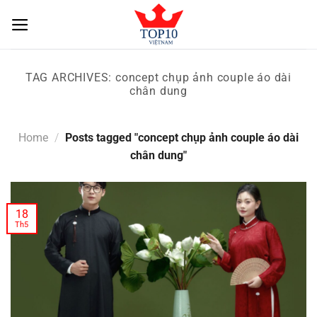
Skip
to
content
TAG ARCHIVES:
concept chụp ảnh couple áo dài
chân dung
Home
/
Posts tagged "concept chụp ảnh couple áo dài
chân dung"
18
Th5