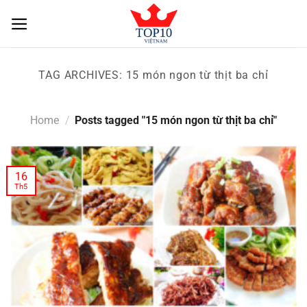
Skip
to
content
TAG ARCHIVES:
15 món ngon từ thịt ba chỉ
Home
/
Posts tagged "15 món ngon từ thịt ba chỉ"
16
Th5