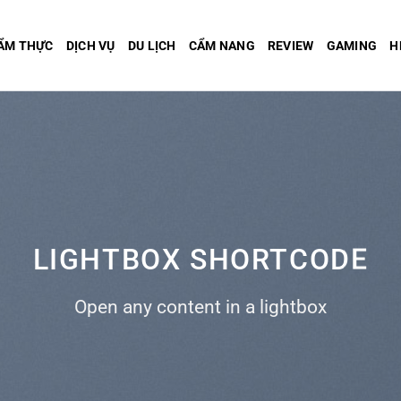
ẨM THỰC
DỊCH VỤ
DU LỊCH
CẨM NANG
REVIEW
GAMING
H
LIGHTBOX SHORTCODE
Open any content in a lightbox