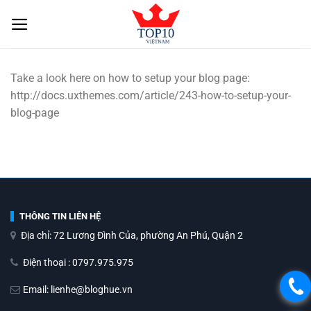
Skip
to
content
Take a look here on how to setup your blog page:
http://docs.uxthemes.com/article/243-how-to-setup-your-
blog-page
THÔNG TIN LIÊN HỆ
Địa chỉ: 72 Lương Đình Của, phường An Phú, Quận 2
Điện thoại : 0797.975.975
Email: lienhe@bloghue.vn