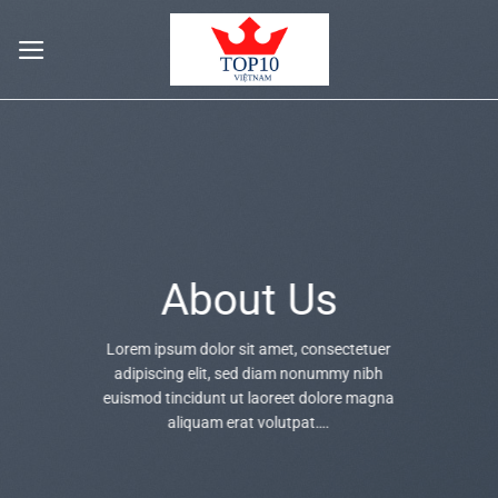
Skip
to
content
About Us
Lorem ipsum dolor sit amet, consectetuer
adipiscing elit, sed diam nonummy nibh
euismod tincidunt ut laoreet dolore magna
aliquam erat volutpat….